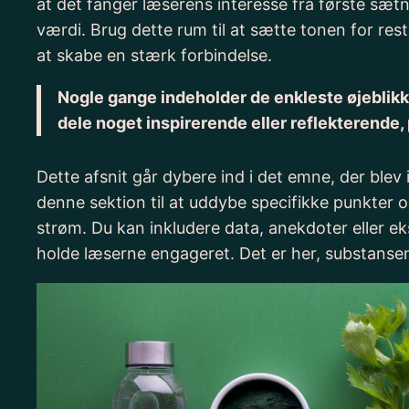
at det fanger læserens interesse fra første sætn
værdi. Brug dette rum til at sætte tonen for res
at skabe en stærk forbindelse.
Nogle gange indeholder de enkleste øjeblikke 
dele noget inspirerende eller reflekterende, p
Dette afsnit går dybere ind i det emne, der blev
denne sektion til at uddybe specifikke punkte
strøm. Du kan inkludere data, anekdoter eller ek
holde læserne engageret. Det er her, substansen