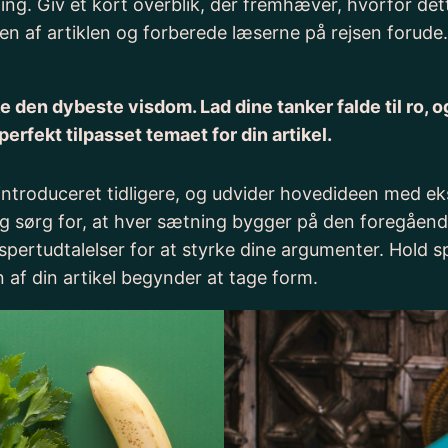
ing. Giv et kort overblik, der fremhæver, hvorfor det
ten af artiklen og forberede læserne på rejsen forude
den dybeste visdom. Lad dine tanker falde til ro, og k
erfekt tilpasset temaet for din artikel.
 introduceret tidligere, og udvider hovedideen med ek
r og sørg for, at hver sætning bygger på den foregå
spertudtalelser for at styrke dine argumenter. Hold s
 af din artikel begynder at tage form.