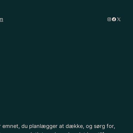
Instagram
Faceboo
X
m
er emnet, du planlægger at dække, og sørg for,