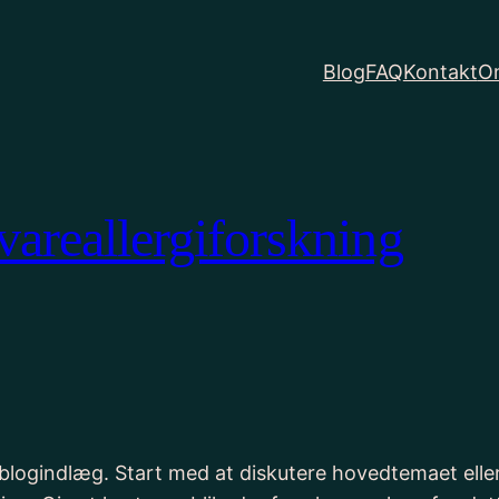
Blog
FAQ
Kontakt
O
vareallergiforskning
it blogindlæg. Start med at diskutere hovedtemaet ell